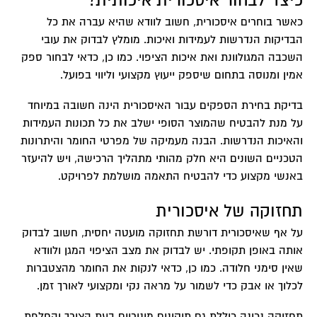
כיצד לבחור איסכורית איכותית?
כאשר בוחרים איסכורית, חשוב לוודא שהיא עברה את כל
הבדיקות הנדרשות לעמידות ואיכות. מומלץ לבדוק את עובי
השכבה המגולוונת ואת איכות הציפוי. כמו כן, כדאי לבחור ספק
אמין ומנוסה בתחום שיספק ייעוץ מקצועי וליווי בפועל.
בדיקת בחירת הספקים עבור האיסכורית הינה חשובה במיוחד
על מנת להבטיח שהמוצר הסופי ישלב את כל תכונות העמידות
והאיכות הנדרשות. הבנה מעמיקה של מפרטי החומר והיתרונות
הטכניים השונים היא חלק מהותי מתהליך הרכישה, ויש להיעזר
באנשי מקצוע כדי להבטיח התאמה מושלמת לפרויקט.
תחזוקה של איסכורית
על אף שאיסכורית דורשת תחזוקה מועטה יחסית, חשוב לבדוק
אותה באופן תקופתי. יש לבדוק את מצב הציפוי המגן ולוודא
שאין סימני חלודה. כמו כן, כדאי לנקות את החומר מהצטברות
לכלוך או אבק כדי לשמור על מראה נקי ומקצועי לאורך זמן.
תחזוקה נכונה כוללת גם תיקונים מינוריים בעת הצורך והחלפת