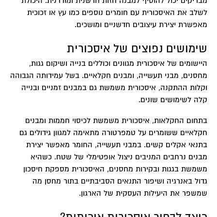
מבריקים יכול להוסיף למבנה חזות חדשנית ומודרנית. היכולת
לשלב את האיסכורית עם חומרים נוספים כמו עץ או זכוכית
מאפשרת יצירת עיצובים חדשניים ומושכים.
שימושים נפוצים של איסכורית
היישומים של איסכורית מגוונים וכוללים בנייה ושיקום גגות,
מחסנים, מבני תעשייה, ומבנים חקלאיים. בשל עמידותה הגבוהה
וקלות ההתקנה, איסכורית משמשת גם במבנים זמניים ובנייה
קלה לשימושים שונים.
בתחום החקלאות, איסכורית משמשת לכיסוי חממות ומבנים
חקלאיים ששומרים על טמפרטורה מתאימה למגוון גידולים גם
בתנאי אקלים קשים. במבני תעשייה, החומר מאפשר יצירת
מבנים נרחבים המניבים ניצול אופטימלי של שטח. כשהיא
משמשת בגגות ובקירות מחסנים, האיסכורית מספקת חיסכון
גדול באנרגיה ושיפור התנאים הסביבתיים בתור מחסן מה
שמשפר את היעילות העסקית של הארגון.