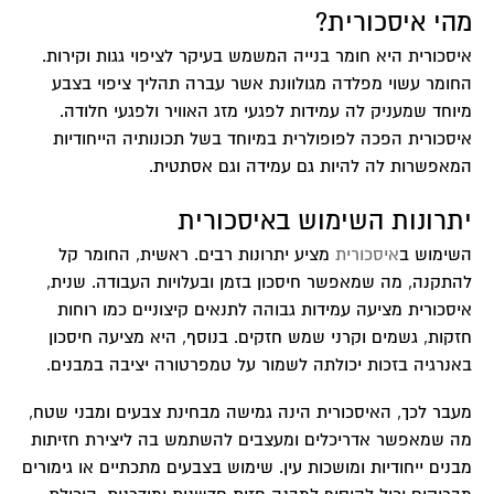
מהי איסכורית?
איסכורית היא חומר בנייה המשמש בעיקר לציפוי גגות וקירות.
החומר עשוי מפלדה מגולוונת אשר עברה תהליך ציפוי בצבע
מיוחד שמעניק לה עמידות לפגעי מזג האוויר ולפגעי חלודה.
איסכורית הפכה לפופולרית במיוחד בשל תכונותיה הייחודיות
המאפשרות לה להיות גם עמידה וגם אסתטית.
יתרונות השימוש באיסכורית
השימוש ב
איסכורית
מציע יתרונות רבים. ראשית, החומר קל
להתקנה, מה שמאפשר חיסכון בזמן ובעלויות העבודה. שנית,
איסכורית
מציעה עמידות גבוהה לתנאים קיצוניים כמו רוחות
חזקות, גשמים וקרני שמש חזקים. בנוסף, היא מציעה חיסכון
באנרגיה בזכות יכולתה לשמור על טמפרטורה יציבה במבנים.
מעבר לכך, האיסכורית הינה גמישה מבחינת צבעים ומבני שטח,
מה שמאפשר אדריכלים ומעצבים להשתמש בה ליצירת חזיתות
מבנים ייחודיות ומושכות עין. שימוש בצבעים מתכתיים או גימורים