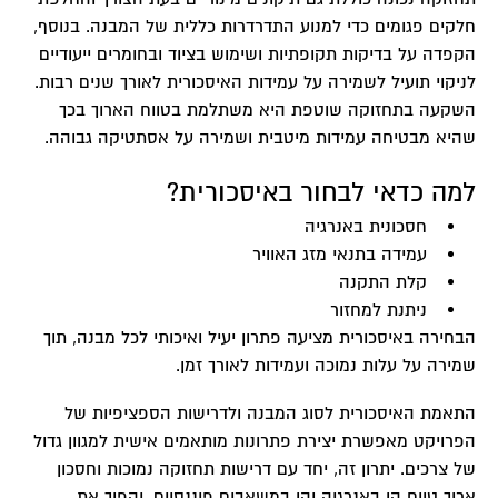
חלקים פגומים כדי למנוע התדרדרות כללית של המבנה. בנוסף,
הקפדה על בדיקות תקופתיות ושימוש בציוד ובחומרים ייעודיים
לניקוי תועיל לשמירה על עמידות האיסכורית לאורך שנים רבות.
השקעה בתחזוקה שוטפת היא משתלמת בטווח הארוך בכך
שהיא מבטיחה עמידות מיטבית ושמירה על אסתטיקה גבוהה.
למה כדאי לבחור באיסכורית?
חסכונית באנרגיה
עמידה בתנאי מזג האוויר
קלת התקנה
ניתנת למחזור
הבחירה באיסכורית מציעה פתרון יעיל ואיכותי לכל מבנה, תוך
שמירה על עלות נמוכה ועמידות לאורך זמן.
התאמת האיסכורית לסוג המבנה ולדרישות הספציפיות של
הפרויקט מאפשרת יצירת פתרונות מותאמים אישית למגוון גדול
של צרכים. יתרון זה, יחד עם דרישות תחזוקה נמוכות וחסכון
ארוך טווח הן באנרגיה והן במשאבים פיננסיים, יהפוך את