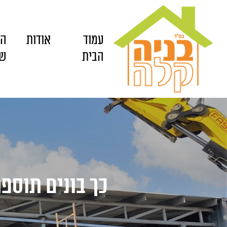
עמוד
אודות
הש
הבית
של
כך בונים תוספ