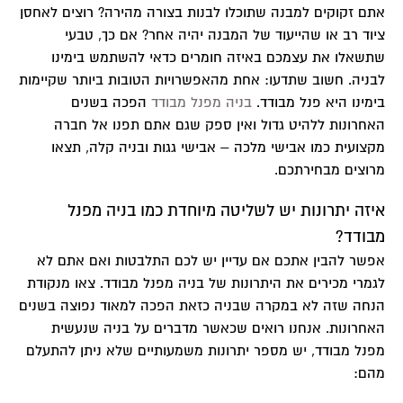
אתם זקוקים למבנה שתוכלו לבנות בצורה מהירה? רוצים לאחסן
ציוד רב או שהייעוד של המבנה יהיה אחר? אם כך, טבעי
שתשאלו את עצמכם באיזה חומרים כדאי להשתמש בימינו
לבניה. חשוב שתדעו: אחת מהאפשרויות הטובות ביותר שקיימות
בימינו היא פנל מבודד.
בניה מפנל מבודד
הפכה בשנים
האחרונות ללהיט גדול ואין ספק שגם אתם תפנו אל חברה
מקצועית כמו אבישי מלכה – אבישי גגות ובניה קלה, תצאו
מרוצים מבחירתכם.
איזה יתרונות יש לשליטה מיוחדת כמו
בניה מפנל
מבודד
?
אפשר להבין אתכם אם עדיין יש לכם התלבטות ואם אתם לא
לגמרי מכירים את היתרונות של
בניה מפנל מבודד
. צאו מנקודת
הנחה שזה לא במקרה שבניה כזאת הפכה למאוד נפוצה בשנים
האחרונות. אנחנו רואים שכאשר מדברים על בניה שנעשית
מפנל מבודד, יש מספר יתרונות משמעותיים שלא ניתן להתעלם
מהם: