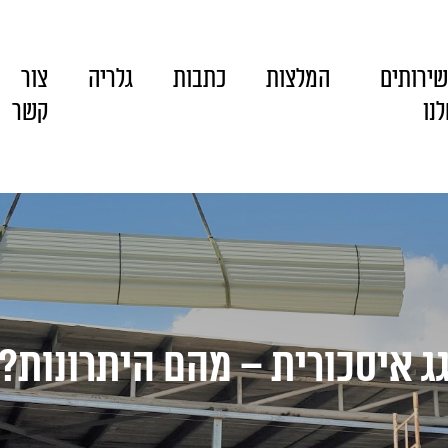
ירותים
המלצות
כתבות
גלריה
צור
נו
קשר
ג איסכורית – מהם היתרונות?