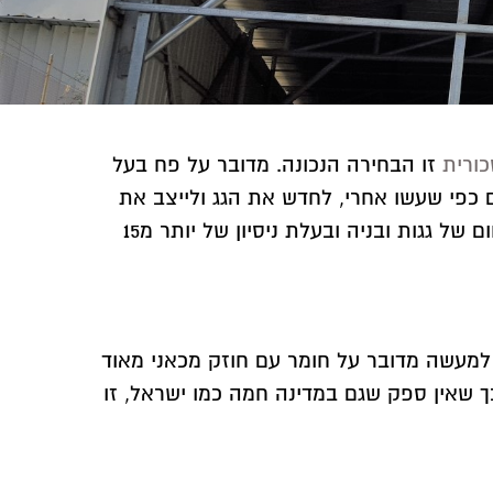
כורית
זו הבחירה הנכונה. מדובר על פח בעל
 כפי שעשו אחרי, לחדש את הגג ולייצב את
המבנה, פנו עוד היום אל אבישי מלכה – אבישי גגות ובניה קלה. החברה וותיקה ומקצועית, עוסקת בכל תחום של גגות ובניה ובעלת ניסיון של יותר מ15
 למעשה מדובר על חומר עם חוזק מכאני מאוד
כך שאין ספק שגם במדינה חמה כמו ישראל, זו