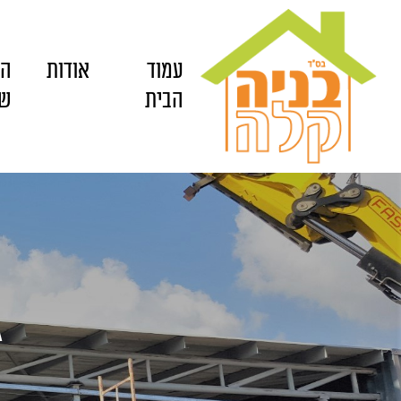
עמוד
אודות
הש
הבית
של
ג