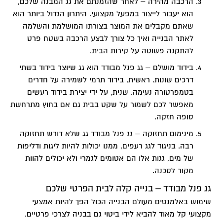
הרכבה מהירה –
לאחר שהזמנתם את גג המבנה שלכם,
הוא יעבור לייצור במפעל מקצועי. היתרון הגדול ביותר הוא
שאתם מקבלים את המוצר בצורתו המושלמת והשלמה
לאתר הבנייה ואיך כל צורך לבצע הרכבה בשטח פרט
להתקנה פשוטה על קירות הבית.
בידוד מושלם –
גג פנל מבודד הוא גג שיוצר בידוד בשתי
דרכים שונות. ראשית, בידוד תרמי לשמירה על חדרים
בטמפרטורה נעימה. שנית, על ידי יצירת בידוד רעשים
מאפשר לכם לשמור על שקט בבית גם אם בחוץ מתרחשת
סופה חזקה.
מינימום תחזוקה –
גג פנל מבודד גג שלא דורש תחזוקה
רבה. בניגוד לגג רעפים, ממנו יכולות להיות ליגות ודליפות
של מים, גגות אלו הם אטומים לגמרי ולא יכולים להוות
מקור לסכנה.
גג פנל מבודד –
בנייה קלה לבית הפרטי שלכם
שימוש באלמנטים מעולם הבנייה הכול הפך להיות אמצעי
מקצועי קל מאוד להביא לידי ביטוי גם בבניה לצרכי פרטיים.