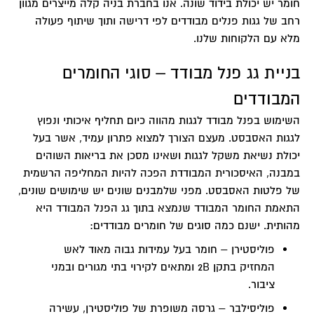
חומר יש יכולת בידוד שונה. אנו בחברת בניה קלה מייצרים מגוון
רחב של גגות פנלים מבודדים לפי דרישה ותוך שיתוף פעולה
מלא עם הלקוחות שלנו.
בניית גג פנל מבודד – סוגי החומרים
המבודדים
השימוש בפנל מבודד לגגות מהווה כיום תחליף איכותי ונפוץ
לגגות האסבסט. מעצם הצורך למצוא פתרון עמיד, אשר בעל
יכולת נשיאת משקל לגגות ושאינו מסכן את בריאות השוהים
במבנה, האיסכורית המבודדת הפכה להיות המחליפה הרשמית
של פלטות האסבסט. מפני שלמבנים שונים יש שימושים שונים,
התאמת החומר המבודד שנמצא בתוך גג הפנל המבודד היא
מהותית. ישנם כמה סוגים של חומרים מבודדים:
פוליסטירן –
חומר בעל עמידות גבוה מאוד לאש
המחזיק בתקן 2B ומתאים לקירוי בתי מגורים ובמני
ציבור.
פוליסילבר –
גרסה משופרת של פוליסטירן, עשירה