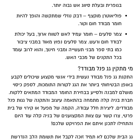
בגופרית ובעלת סיווג אש גבוה יותר.
פוליאוטרן מוקצף –
דבק נוזלי שמתקשה והופך להיות
חומר מבודד חום וקור.
צמר סלעים –
חומר עמיד לאש לטווח ארוך, בעל יכולת
לבודד חום ורעש. צמר סלעים נפוץ מאוד במבני ציבור
כמו בתי ספר מבני תעשייה ומבני חינוך, והוא לרוב עומד
בכל התקנים של מכבי האש.
מי מתקין גג פנל מבודד?
התקנת גג פנל מבודד נעשית בידי אנשי מקצוע שיכולים לקבע
באופן הבטיחותי ביותר את הגג לקורות התומכות, לספק כיסוי
מושלם למבנה ולסייע בבחירת החומר המבודד המתאים ללקוח.
חברת בניה קלה מתמחה בהתאמה עיצוב והתקנה של גגות פנל
מבודדים. ליצירת חלל עבודה, הקמה של מפעל או קירוי של בית
פרטי, צרו קשר עם צוות המקצוענים של בניה קלה עוד היום
והתחילו לתכנן איתם את הפרויקט שלכם!
גג הבית שלכם לא תמיד זוכה לקבל את תשומת הלב הנדרשת