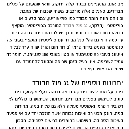
אם אתם מתעניינים בבניה קלה וירוקה, וודאי שמעתם על פנלים
מבודדים. פאנלים אלה מורכבים משתי שכבות של מתכת
וביניהם מונח חומר מבודד כמו פוליאוריטן, צמר סלעים או
פוליסטרין (קלקר).
גג פנל מבודד
המורכב מפוליסטירן מוקצף
הכולא בתוכו אוויר רב ובזכות כך יש לו רמת בידוד גבוהה ביותר.
עד כמה היא גבוהה? פנל מבודד עם פוליסטירן מוקצף בעובי 7.5
סנטימטר מעניק בידוד טרמי (בידוד חום וקור) שווה ערך לבלוק
איטונג בעובי 50 סנטימטר או בטון בעובי 150 סנטימטר. חומר זה
עמיד לשריפה, אינו רעיל בזמן שריפה ומסוגל להתמודד עם
שינויי מזג אוויר קיצוניים.
יתרונות נוספים של גג פנל מבודד
כיום, על מנת ליצור פרויקט ברמה גבוהה בעלי מקצוע רבים
פונים לשימוש בפנלים מבודדים. יתרונות השימוש בו כוללים לא
רק בידוד טרמי ואקוסטי מעולה אלא גם קלות בניה, מהירות
בניה, חוזק מכני רב ואיכות גבוהה אשר הולכת יחד עם אי פגיעה
באיכות הסביבה. השימוש בחומרים בריאים לסביבה, חסכון
במשאבים טבעיים הדרושים ליצירת בטון כמו גם הימנעות מזמן