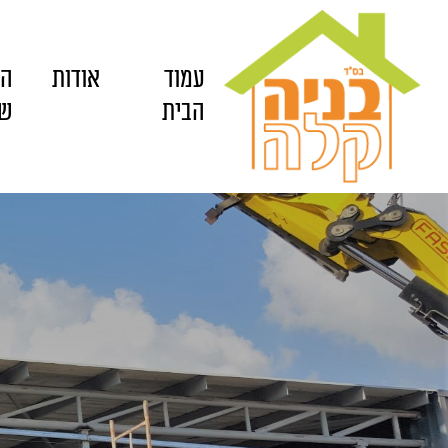
עמוד
אודות
הש
הבית
של