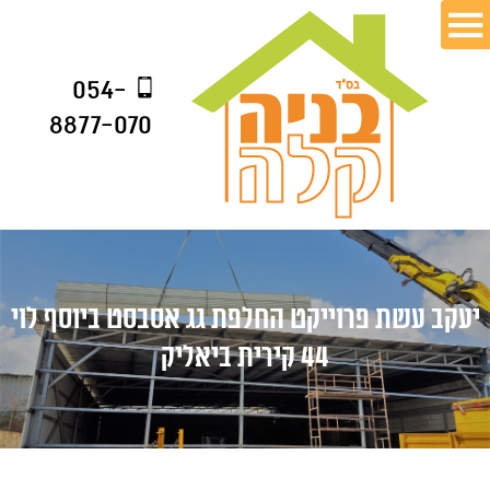
054-
8877-070
יעקב עשת פרוייקט החלפת גג אסבסט ביוסף לוי
44 קירית ביאליק