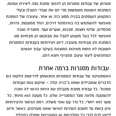
מטרתן של עבודות מסגרות הן להפוך מתכת גסה ליצירת אמנות.
המתכות השונות משמשות מדי יום את עובדי הקבלן ובעלי
המקצוע העוסקים בבניה מסוג כזה או אחר. עיצובה של המתכת
מאפשר להשתמש בה באינספור דרכים, החל ממעקות, גדרות,
ספסלים, שלטי חוצות, סככות, שערים ועוד. מסגריה טובה
תאפשר לכל בעל מקצוע לקבל את מבוקשו הן מבחינת סוג
המתכת והן מבחינת עיצובה. דיוק ויצירתיות בעבודות המסגרות
חשובות לא פחות מאיכות התוצאה בעיקר עבור אנשים
המחפשים ליצור עיצוב ספציפי ויוצא דופן.
עבודות מסגרות ברמה אחרת
האסתטיקה של עבודות המסגרות והתאמתן לדרישות הלקוח הם
הדברים שמובילים אותנו ב"בניה קלה – שיקום גגות ועבודות
מתכת". כל עבודת מתכת מקבלת את היחס הראוי לה וזוכה
להשקעה מלאה מצד המסגרייה שלנו. כל מעקה הוא מיוחד, כל
שער הוא ייחודי, כל גדר עם אופי משלה. רמת הגימור והיצירתיות
אינן באות על חשבון השירות האישי שאנו מעניקים, כאשר נדאג
לייעץ לכם לגבי כל התלבטות או התעניינות שתגלו בתהליך,