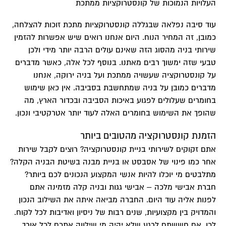
העלויות הנמוכות של קונסטרוקציות ממתכת
עוד סיבה נפלאה שבגללה
קונסטרוקציות מתכת
זוכות להצלחה,
כמובן, זה המחיר הנוח. היום אנחנו רואים שיש אפשרות להזמין
שירותי בניה מהסוג הזה שאינם עולים הרבה יותר מידי ולכן
טבעי שזה ימשוך רבים מאתנו. בנוסף לכל אלה, כאשר מדברים
על קונסטרוקציה שעשויה ממתכת ועל בניה ירוקה, אנחנו
מדברים כמובן על בניה שמתחשבת בסביבה. אין כאן שימוש
בחומרים שעלולים לפגוע באיכות הסביבה ובכדור הארץ, מה
שהופך את השימוש בחומרים האלה לעוד יותר אטרקטיבי ונכון.
הזמנת קונסטרוקציה מהטובים ביותר
אתם זקוקים לשירותי בניית קונסטרוקציה? רוצים לקבל שירות
אחר כמו פינוי של אסבסט או בניית מבנה בשיטת הבניה הקלה?
מתלבטים מי יוכלו להיות אנשי המקצוע הנכונים לכם ביותר?
חברת אבישי מלכה – אבישי גגות ובניה קלה מזמינה אתם
לפנות אליה עוד היום. החברה מביאה איתה את השילוב הנכון
והמדויק בין מקצועיות, שנים רבות של ניסיון ואדיבות לכל לקוח.
לכן, אם חששתם לרגע שלא יהיה מי שילווה אתכם לכל אורך