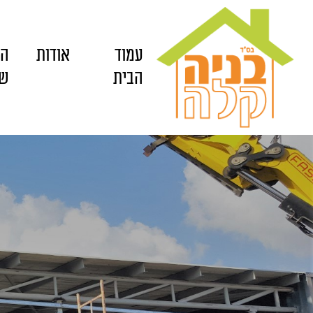
עמוד
אודות
הש
הבית
של